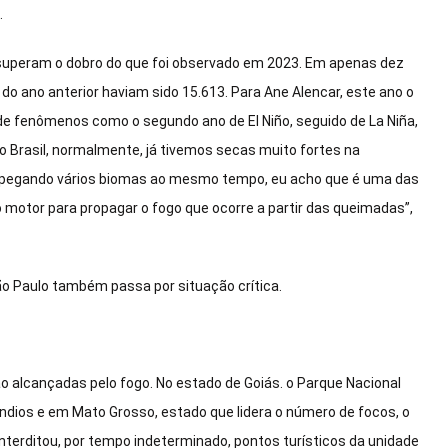
.
s superam o dobro do que foi observado em 2023. Em apenas dez
o ano anterior haviam sido 15.613. Para Ane Alencar, este ano o
de fenômenos como o segundo ano de El Niño, seguido de La Niña,
 Brasil, normalmente, já tivemos secas muito fortes na
as pegando vários biomas ao mesmo tempo, eu acho que é uma das
 motor para propagar o fogo que ocorre a partir das queimadas”,
o Paulo também passa por situação crítica.
alcançadas pelo fogo. No estado de Goiás. o Parque Nacional
ndios e em Mato Grosso, estado que lidera o número de focos, o
nterditou, por tempo indeterminado, pontos turísticos da unidade