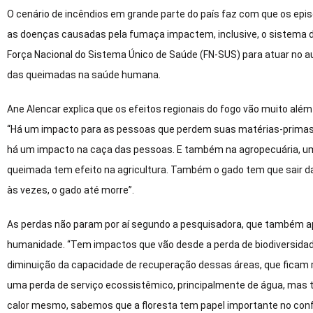
O cenário de incêndios em grande parte do país faz com que os epi
as doenças causadas pela fumaça impactem, inclusive, o sistema d
Força Nacional do Sistema Único de Saúde (FN-SUS) para atuar no au
das queimadas na saúde humana.
Ane Alencar explica que os efeitos regionais do fogo vão muito al
“Há um impacto para as pessoas que perdem suas matérias-primas, aq
há um impacto na caça das pessoas. E também na agropecuária, um
queimada tem efeito na agricultura. Também o gado tem que sair daq
às vezes, o gado até morre”.
As perdas não param por aí segundo a pesquisadora, que também a
humanidade. “Tem impactos que vão desde a perda de biodiversidade
diminuição da capacidade de recuperação dessas áreas, que ficam m
uma perda de serviço ecossistêmico, principalmente de água, mas 
calor mesmo, sabemos que a floresta tem papel importante no conf