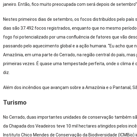
janeiro. Então, fico muito preocupada com será depois de setembro”
Nestes primeiros dias de setembro, os focos distribuídos pelo paí
dias são 37.492 focos registrados, enquanto que no mesmo período d
fogo foi potencializado por uma confluência de fatores que vão des
passando pelo aquecimento global e a ação humana. “Eu acho que no
Amazônia, em uma parte do Cerrado, na região central do país, m
primeiras vezes. É quase uma tempestade perfeita, onde o clima é o
diz.
Além dos incêndios que avançam sobre a Amazônia e o Pantanal, Sã
Turismo
No Cerrado, duas importantes unidades de conservação também são 
da Chapada dos Veadeiros teve 10 mil hectares atingidos pelos incê
Instituto Chico Mendes de Conservação da Biodiversidade (ICMBio) i