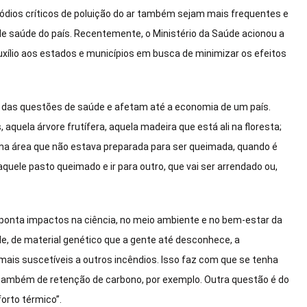
sódios críticos de poluição do ar também sejam mais frequentes e
e saúde do país. Recentemente, o Ministério da Saúde acionou a
xílio aos estados e municípios em busca de minimizar os efeitos
ém das questões de saúde e afetam até a economia de um país.
uela árvore frutífera, aquela madeira que está ali na floresta;
a área que não estava preparada para ser queimada, quando é
uele pasto queimado e ir para outro, que vai ser arrendado ou,
ponta impactos na ciência, no meio ambiente e no bem-estar da
, de material genético que a gente até desconhece, a
ais suscetíveis a outros incêndios. Isso faz com que se tenha
também de retenção de carbono, por exemplo. Outra questão é do
orto térmico”.