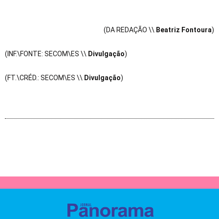
(DA REDAÇÃO \\
Beatriz Fontoura
)
(INF.\FONTE: SECOM\ES \\
Divulgação
)
(FT.\CRÉD.: SECOM\ES \\
Divulgação
)