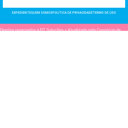
EXPEDIENTE
QUEM SOMOS
POLÍTICA DE PRIVACIDADE
TERMO DE USO
Direitos reservados à FIT Soluções = Atualizado pelo Consórcio de
Agências: Kriativuz e Philadelphia = Hospedado em
hostgut.com.br