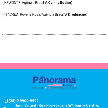
(INF.\FONTE: Agência Brasil
\\ Camila Boehm
)
(FT.\CRÉD.: Rovena Rosa/Agência Brasil
\\ Divulgação
)
(28) 9 9909-9999
(End. Virtual) Rua Projetada, s/nº, bairro Centro,