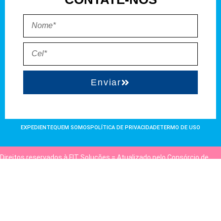
Enviar
EXPEDIENTE
QUEM SOMOS
POLÍTICA DE PRIVACIDADE
TERMO DE USO
Direitos reservados à FIT Soluções = Atualizado pelo Consórcio de
Agências: Kriativuz e Philadelphia = Hospedado em
hostgut.com.br