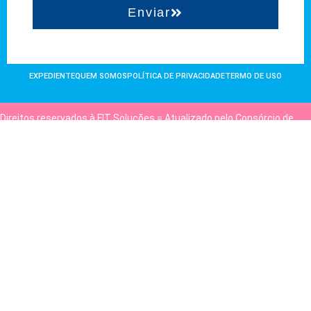
Enviar
EXPEDIENTE
QUEM SOMOS
POLÍTICA DE PRIVACIDADE
TERMO DE USO
Direitos reservados à FIT Soluções = Atualizado pelo Consórcio de
Agências: Kriativuz e Philadelphia = Hospedado em
hostgut.com.br