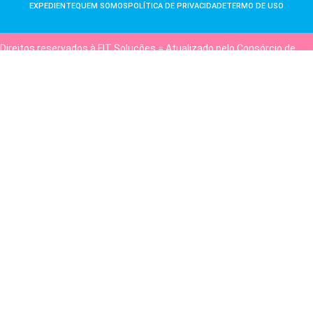
EXPEDIENTE
QUEM SOMOS
POLÍTICA DE PRIVACIDADE
TERMO DE USO
Direitos reservados à FIT Soluções = Atualizado pelo Consórcio de
Agências: Kriativuz e Philadelphia = Hospedado em
hostgut.com.br