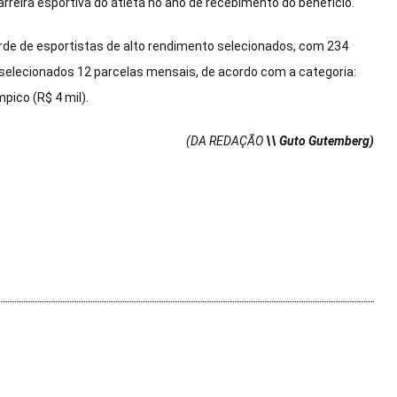
rreira esportiva do atleta no ano de recebimento do benefício.
orde de esportistas de alto rendimento selecionados, com 234
 selecionados 12 parcelas mensais, de acordo com a categoria:
mpico (R$ 4 mil).
(DA REDAÇÃO
\\ Guto Gutemberg)