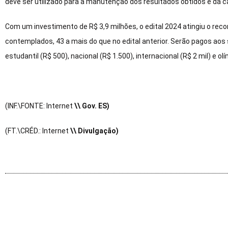
deve ser utilizado para a manutenção dos resultados obtidos e da ca
Com um investimento de R$ 3,9 milhões, o edital 2024 atingiu o rec
contemplados, 43 a mais do que no edital anterior. Serão pagos aos
estudantil (R$ 500), nacional (R$ 1.500), internacional (R$ 2 mil) e olí
(INF.\FONTE: Internet
\\ Gov. ES)
(FT.\CRÉD.: Internet
\\ Divulgação)