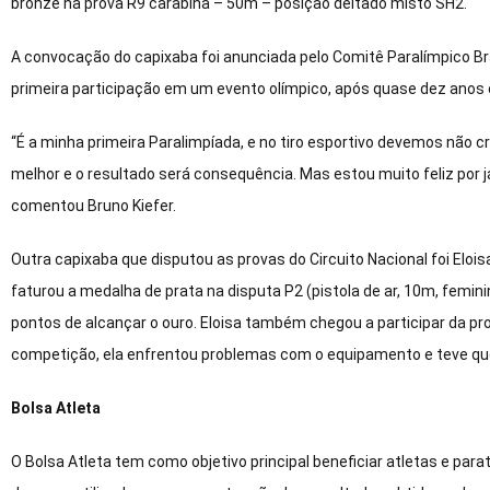
bronze na prova R9 carabina – 50m – posição deitado misto SH2.
A convocação do capixaba foi anunciada pelo Comitê Paralímpico Bra
primeira participação em um evento olímpico, após quase dez anos
“É a minha primeira Paralimpíada, e no tiro esportivo devemos não c
melhor e o resultado será consequência. Mas estou muito feliz por 
comentou Bruno Kiefer.
Outra capixaba que disputou as provas do Circuito Nacional foi Eloi
faturou a medalha de prata na disputa P2 (pistola de ar, 10m, feminin
pontos de alcançar o ouro. Eloisa também chegou a participar da pro
competição, ela enfrentou problemas com o equipamento e teve qu
Bolsa Atleta
O Bolsa Atleta tem como objetivo principal beneficiar atletas e para