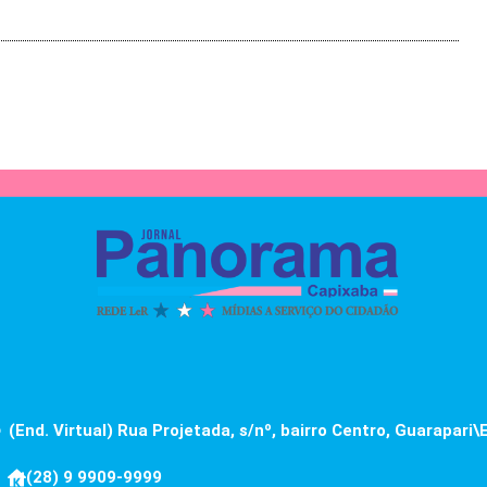
(End. Virtual) Rua Projetada, s/nº, bairro Centro, Guarapari\
(28) 9 9909-9999