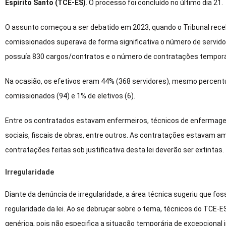
Espírito Santo (TCE-ES)
. O processo foi concluído no último dia 21.
O assunto começou a ser debatido em 2023, quando o Tribunal rec
comissionados superava de forma significativa o número de servidor
possuía 830 cargos/contratos e o número de contratações tempor
Na ocasião, os efetivos eram 44% (368 servidores), mesmo percent
comissionados (94) e 1% de eletivos (6).
Entre os contratados estavam enfermeiros, técnicos de enfermagem
sociais, fiscais de obras, entre outros. As contratações estavam a
contratações feitas sob justificativa desta lei deverão ser extintas.
Irregularidade
Diante da denúncia de irregularidade, a área técnica sugeriu que fos
regularidade da lei. Ao se debruçar sobre o tema, técnicos do TCE-E
genérica, pois não especifica a situação temporária de excepcional 