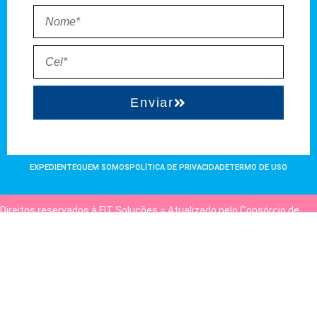
Enviar
EXPEDIENTE
QUEM SOMOS
POLÍTICA DE PRIVACIDADE
TERMO DE USO
Direitos reservados à FIT Soluções = Atualizado pelo Consórcio de
Agências: Kriativuz e Philadelphia = Hospedado em
hostgut.com.br