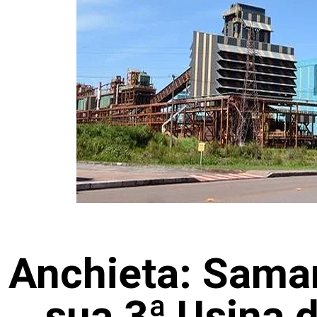
Anchieta: Sama
sua 3ª Usina 