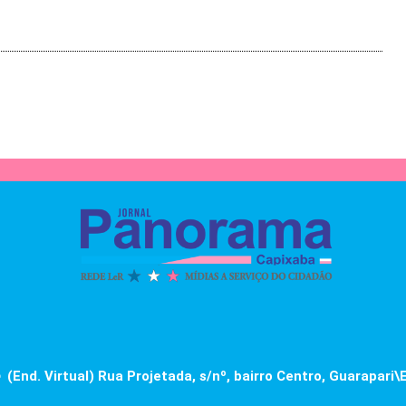
(End. Virtual) Rua Projetada, s/nº, bairro Centro, Guarapari\