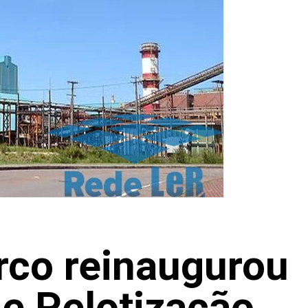
rco reinaugurou
de Pelotização