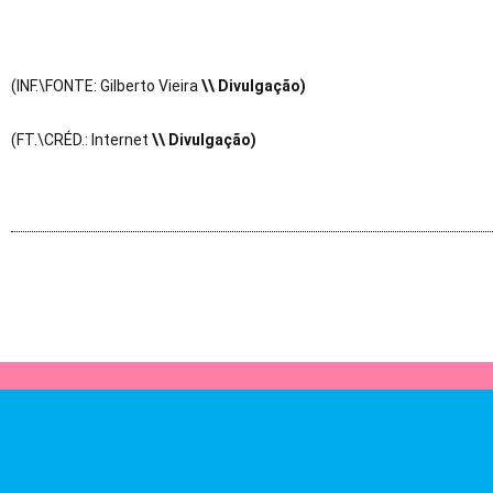
(INF.\FONTE: Gilberto Vieira
\\ Divulgação)
(FT.\CRÉD.: Internet
\\ Divulgação)