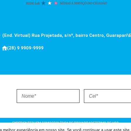
(End. Virtual) Rua Projetada, s/nº, bairro Centro, Guarapari\
(28) 9 9909-9999
EXPEDIENTE
QUEM SOMOS
POLÍTICA DE PRIVACIDADE
TERMO DE USO
 melhor experiência em nosso site. Se você continuar a usar este site,