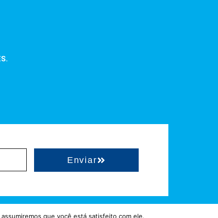
ES.
Enviar
 assumiremos que você está satisfeito com ele.