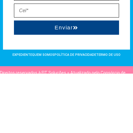
Enviar
EXPEDIENTE
QUEM SOMOS
POLÍTICA DE PRIVACIDADE
TERMO DE USO
Direitos reservados à FIT Soluções = Atualizado pelo Consórcio de
Agências: Kriativuz e Philadelphia = Hospedado em
hostgut.com.br