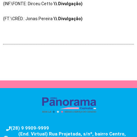
(INF.\FONTE: Dirceu Cetto
\\ Divulgação)
(FT.\CRÉD.: Jonas Pereira
\\ Divulgação)
(28) 9 9909-9999
(End. Virtual) Rua Projetada, s/nº, bairro Centro,