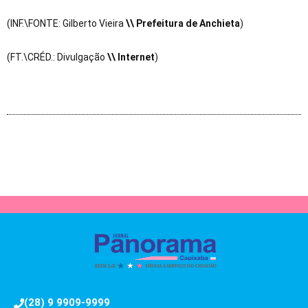
(INF.\FONTE: Gilberto Vieira
\\ Prefeitura de Anchieta
)
(FT.\CRÉD.: Divulgação
\\ Internet
)
(28) 9 9909-9999