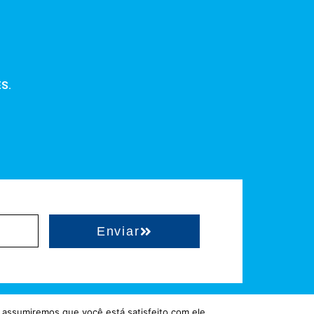
ES.
Enviar
 assumiremos que você está satisfeito com ele.