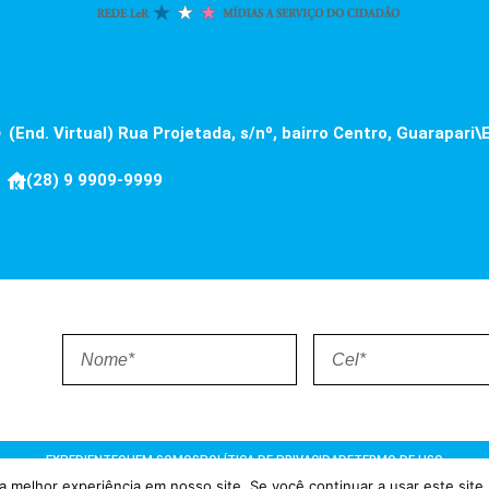
(End. Virtual) Rua Projetada, s/nº, bairro Centro, Guarapari\
(28) 9 9909-9999
EXPEDIENTE
QUEM SOMOS
POLÍTICA DE PRIVACIDADE
TERMO DE USO
 melhor experiência em nosso site. Se você continuar a usar este site,