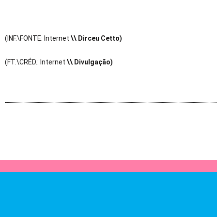
(INF.\FONTE: Internet
\\ Dirceu Cetto)
(FT.\CRÉD.: Internet
\\ Divulgação)