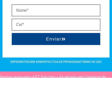
Enviar
EXPEDIENTE
QUEM SOMOS
POLÍTICA DE PRIVACIDADE
TERMO DE USO
Direitos reservados à FIT Soluções = Atualizado pelo Consórcio de
Agências: Kriativuz e Philadelphia = Hospedado em
hostgut.com.br