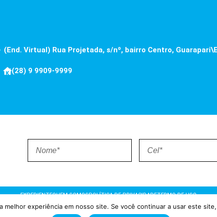
(End. Virtual) Rua Projetada, s/nº, bairro Centro, Guarapari\
(28) 9 9909-9999
EXPEDIENTE
QUEM SOMOS
POLÍTICA DE PRIVACIDADE
TERMO DE USO
 melhor experiência em nosso site. Se você continuar a usar este site,