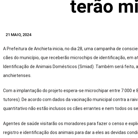
terão m
21 MAIO, 2024
A Prefeitura de Anchieta inicia, no dia 28, uma campanha de consc
cães do município, que receberão microchips de identificação, em a
Identificação de Animais Domésticos (Smiad). Também será feito, a
anchietenses.
Com a implantação do projeto espera-se microchipar entre 7.000 e
tutores). De acordo com dados da vacinação municipal contra a rai
quantitativo não estão inclusos os cães errantes e nem todos os se
Agentes de saúde visitarão os moradores para fazer o censo e expl
registro e identificação dos animais para dar a eles as devidas con