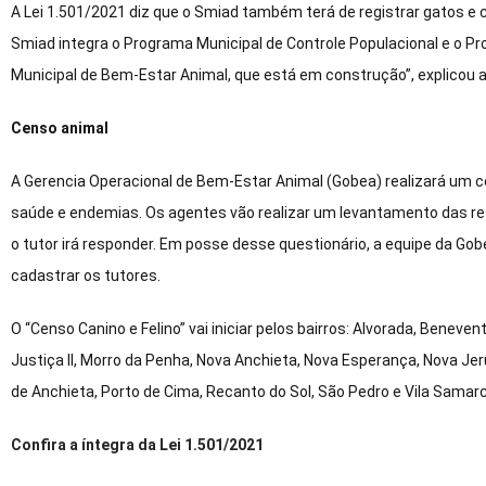
A Lei 1.501/2021 diz que o Smiad também terá de registrar gatos e c
Smiad integra o Programa Municipal de Controle Populacional e o P
Municipal de Bem-Estar Animal, que está em construção”, explicou 
Censo animal
A Gerencia Operacional de Bem-Estar Animal (Gobea) realizará um cen
saúde e endemias. Os agentes vão realizar um levantamento das r
o tutor irá responder. Em posse desse questionário, a equipe da Gobe
cadastrar os tutores.
O “Censo Canino e Felino” vai iniciar pelos bairros: Alvorada, Benevent
Justiça II, Morro da Penha, Nova Anchieta, Nova Esperança, Nova Jer
de Anchieta, Porto de Cima, Recanto do Sol, São Pedro e Vila Samarc
Confira a íntegra da Lei 1.501/2021