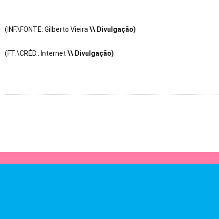
(INF.\FONTE: Gilberto Vieira
\\ Divulgação)
(FT.\CRÉD.: Internet
\\ Divulgação)