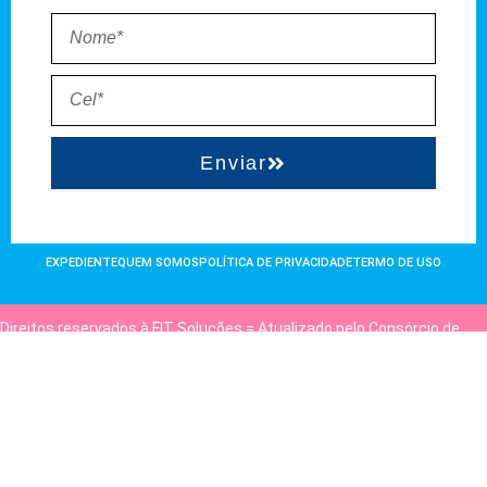
Enviar
EXPEDIENTE
QUEM SOMOS
POLÍTICA DE PRIVACIDADE
TERMO DE USO
Direitos reservados à FIT Soluções = Atualizado pelo Consórcio de
Agências: Kriativuz e Philadelphia = Hospedado em
hostgut.com.br