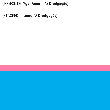
(INF.\FONTE:
Ygor Amorim
\\ Divulgação)
(FT.\CRÉD.:
Internet
\\ Divulgação)