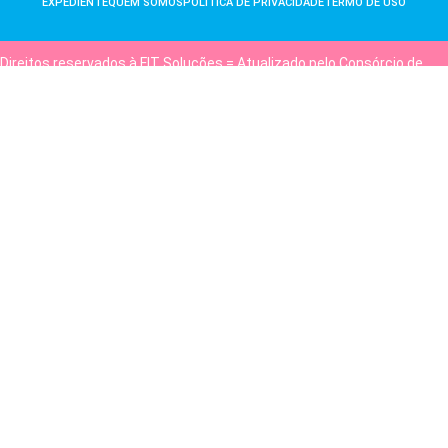
EXPEDIENTE
QUEM SOMOS
POLÍTICA DE PRIVACIDADE
TERMO DE USO
Direitos reservados à FIT Soluções = Atualizado pelo Consórcio de
Agências: Kriativuz e Philadelphia = Hospedado em
hostgut.com.br