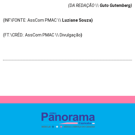
(DA REDAÇÃO \\
Guto Gutemberg)
(INF.\FONTE: AssCom PMAC \\
Luziane Souza)
(FT.\CRÉD.: AssCom PMAC \\ Divulgação
)