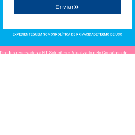
Enviar
EXPEDIENTE
QUEM SOMOS
POLÍTICA DE PRIVACIDADE
TERMO DE USO
Direitos reservados à FIT Soluções = Atualizado pelo Consórcio de
Agências: Kriativuz e Philadelphia = Hospedado em
hostgut.com.br