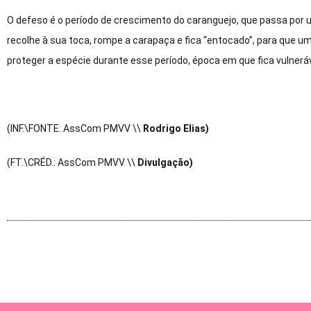
O defeso é o período de crescimento do caranguejo, que passa por
recolhe à sua toca, rompe a carapaça e fica “entocado”, para que u
proteger a espécie durante esse período, época em que fica vulneráv
(INF.\FONTE: AssCom PMVV \\
Rodrigo Elias)
(FT.\CRÉD.: AssCom PMVV \\
Divulgação)