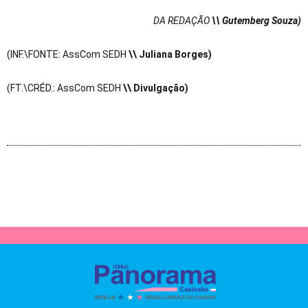
DA REDAÇÃO
\\ Gutemberg Souza)
(INF.\FONTE: AssCom SEDH
\\ Juliana Borges)
(FT.\CRÉD.: AssCom SEDH
\\ Divulgação)