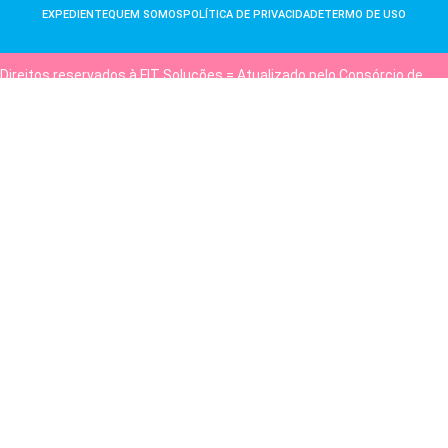
EXPEDIENTE
QUEM SOMOS
POLÍTICA DE PRIVACIDADE
TERMO DE USO
Direitos reservados à FIT Soluções = Atualizado pelo Consórcio de
Agências: Kriativuz e Philadelphia = Hospedado em
hostgut.com.br