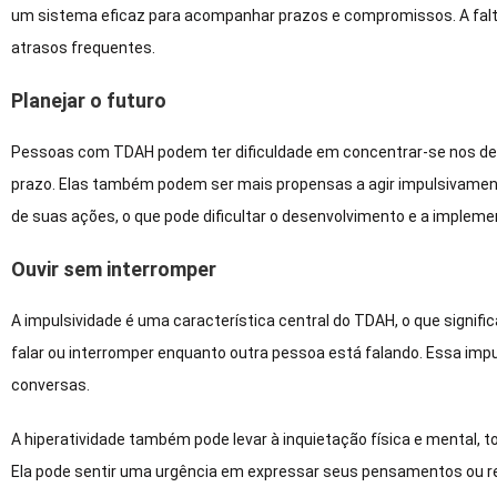
um sistema eficaz para acompanhar prazos e compromissos. A falta
atrasos frequentes.
Planejar o futuro
Pessoas com TDAH podem ter dificuldade em concentrar-se nos det
prazo. Elas também podem ser mais propensas a agir impulsivamen
de suas ações, o que pode dificultar o desenvolvimento e a impleme
Ouvir sem interromper
A impulsividade é uma característica central do TDAH, o que signifi
falar ou interromper enquanto outra pessoa está falando. Essa imp
conversas.
A hiperatividade também pode levar à inquietação física e mental, t
Ela pode sentir uma urgência em expressar seus pensamentos ou 