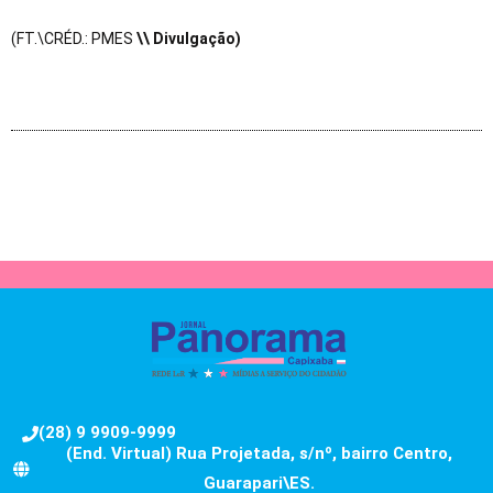
(FT.\CRÉD.: PMES
\\ Divulgação)
(28) 9 9909-9999
(End. Virtual) Rua Projetada, s/nº, bairro Centro,
Guarapari\ES.